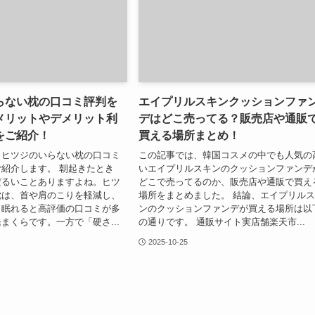
らない枕の口コミ評判を
エイプリルスキンクッションファ
メリットやデメリット利
デはどこ売ってる？販売店や通販
をご紹介！
買える場所まとめ！
、ヒツジのいらない枕の口コミ
この記事では、韓国コスメの中でも人気の
紹介します。 朝起きたとき
いエイプリルスキンのクッションファンデ
だるいことありますよね。ヒツ
どこで売ってるのか、販売店や通販で買え
枕は、首や肩のこりを軽減し、
場所をまとめました。 結論、エイプリル
り眠れると高評価の口コミが多
ンのクッションファンデが買える場所は以
まくらです。一方で「硬さ...
の通りです。 通販サイト実店舗楽天市...
2025-10-25