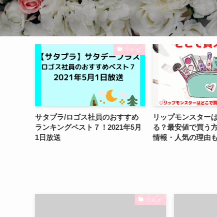
新商品
テレビ
ーパッシ
サタプラ/ロゴス社員のおすすめ
リップモンスター
える？カ
ランキングベスト７！2021年5月
る？最安値で買う
1日放送
情報・人気の理由
グルメ