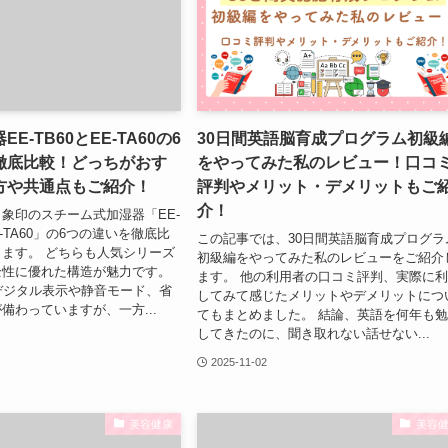
E-TB60とEE-TA60の6
30日間英語脳育成プログラム初級
徹底比較！どっちがおす
をやってみた私のレビュー！口コ
方や共通点もご紹介！
評判やメリット・デメリットもご
介！
象印のスチーム式加湿器「EE-
E-TA60」の6つの違いを徹底比
この記事では、30日間英語脳育成プログラ
ます。 どちらも人気シリーズ
初級編をやってみた私のレビューをご紹介
全性に優れた構造が魅力です。
ます。 他の利用者の口コミ評判、実際に
にはデジタル表示や静音モード、省
してみて感じたメリットやデメリットにつ
備わっていますが、一方...
てもまとめました。 結論、英語を何年も
してきたのに、聞き取れない話せない...
2025-11-02
美容健康
美容