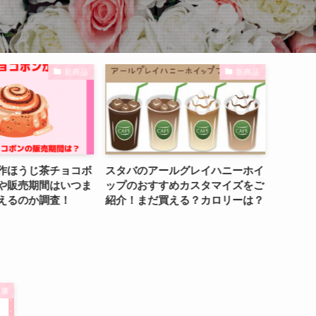
新商品
新商品
作ほうじ茶チョコボ
スタバのアールグレイハニーホイ
全国旅
や販売期間はいつま
ップのおすすめカスタマイズをご
予約も
えるのか調査！
紹介！まだ買える？カロリーは？
方法や
いても
健康