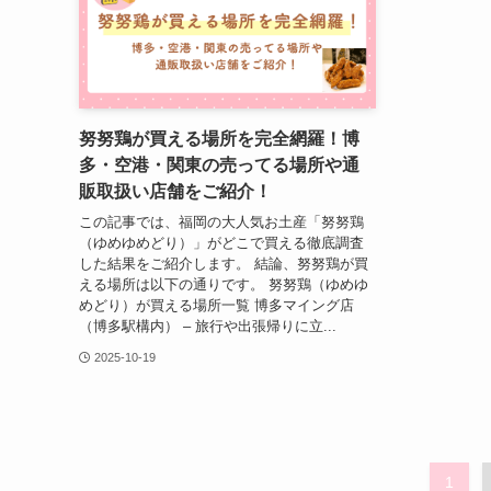
努努鶏が買える場所を完全網羅！博
多・空港・関東の売ってる場所や通
販取扱い店舗をご紹介！
この記事では、福岡の大人気お土産「努努鶏
（ゆめゆめどり）」がどこで買える徹底調査
した結果をご紹介します。 結論、努努鶏が買
える場所は以下の通りです。 努努鶏（ゆめゆ
めどり）が買える場所一覧 博多マイング店
（博多駅構内） – 旅行や出張帰りに立...
2025-10-19
1