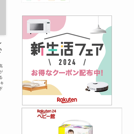
ン
で
高
が
る
スキ
下