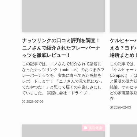
ナッツリンクの口コミ評判を調査！
ケルヒャー
ニノさんで紹介されたフレーバーナ
える？ヨドバ
ッツを徹底レビュー！
場所まとめ
この記事では、ニノさんで紹介されて話題に
この記事では
なったナッツリンク（nuts link）のおつまみフ
「ケルヒャー ハ
レーバーナッツを、実際に食べてみた感想を
Compact
レポートします！ 「ニノさんで見て気になっ
と通販の販売
てたやつだ！」と思って届くのを楽しみにし
結論、ケルヒ
ていました。 実際に会社・ドライブ...
どの家電量販
在...
2026-07-09
2026-02-03
美容健康