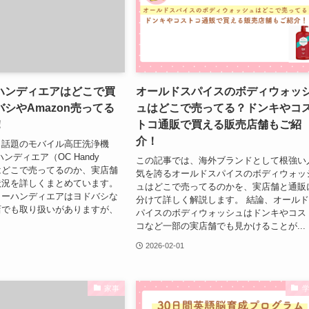
ハンディエアはどこで買
オールドスパイスのボディウォッ
シやAmazon売ってる
ュはどこで売ってる？ドンキやコ
！
トコ通販で買える販売店舗もご紹
介！
、話題のモバイル高圧洗浄機
ンディエア（OC Handy
この記事では、海外ブランドとして根強い
）」はどこで売ってるのか、実店舗
気を誇るオールドスパイスのボディウォッ
状況を詳しくまとめています。
ュはどこで売ってるのかを、実店舗と通販
ャーハンディエアはヨドバシな
分けて詳しく解説します。 結論、オール
店でも取り扱いがありますが、
パイスのボディウォッシュはドンキやコス
コなど一部の実店舗でも見かけることが...
2026-02-01
家事