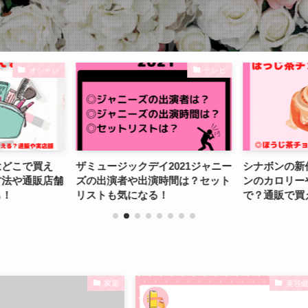
オシャレ
テレビ
はどこで買え
ザミュージックデイ2021ジャニー
シナボンの新
方法や通販店舗
ズの出演者や出演時間は？セット
ンのカロリー
も！
リストも気になる！
で？通販で買
家電
美容