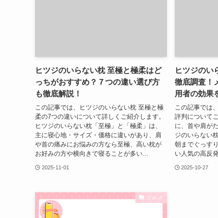
ヒツジのいらない枕 至極と極柔はど
ヒツジのい
っちがおすすめ？７つの違い選び方
徹底調査！
も徹底解説！
用者の効果
この記事では、ヒツジのいらない枕 至極と極
この記事では
柔の7つの違いについて詳しくご紹介します。
評判についてご
ヒツジのいらない枕「至極」と「極柔」は、
に、首や肩が
主に寝心地・サイズ・価格に違いがあり、肩
ジのいらない
や首の痛みにお悩みの方なら至極、高い枕が
朝までぐっす
お好みの方や横向きで寝ることが多い...
い人気の高反発
2025-11-01
2025-10-27
グルメ