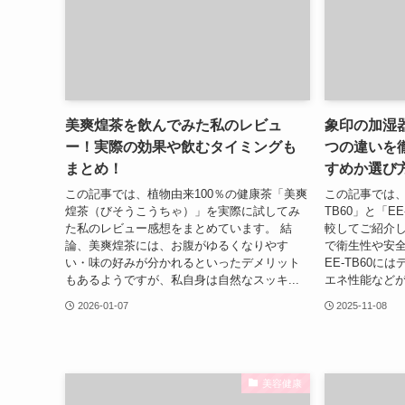
美爽煌茶を飲んでみた私のレビュ
象印の加湿器E
ー！実際の効果や飲むタイミングも
つの違いを
まとめ！
すめか選び
この記事では、植物由来100％の健康茶「美爽
この記事では、
煌茶（びそうこうちゃ）」を実際に試してみ
TB60」と「E
た私のレビュー感想をまとめています。 結
較してご紹介し
論、美爽煌茶には、お腹がゆるくなりやす
で衛生性や安
い・味の好みが分かれるといったデメリット
EE-TB60
もあるようですが、私自身は自然なスッキ...
エネ性能などが
2026-01-07
2025-11-08
美容健康