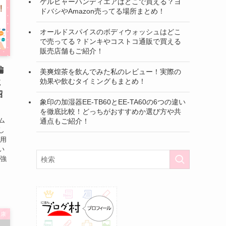
ケルヒャーハンディエアはどこで買える？ヨ
ドバシやAmazon売ってる場所まとめ！
オールドスパイスのボディウォッシュはどこ
で売ってる？ドンキやコストコ通販で買える
販売店舗もご紹介！
編
美爽煌茶を飲んでみた私のレビュー！実際の
効果や飲むタイミングもまとめ！
ミ
紹
象印の加湿器EE-TB60とEE-TA60の6つの違い
を徹底比較！どっちがおすすめか選び方や共
ム
通点もご紹介！
し
利用
い
勉強
健康