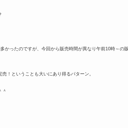
？
売が多かったのですが、今回から販売時間が異なり午前10時～の
完売！ということも大いにあり得るパターン。
＾＾