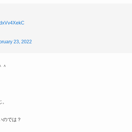
o/FdxVv4XekC
bruary 23, 2022
＾＾
じ。
いのでは？