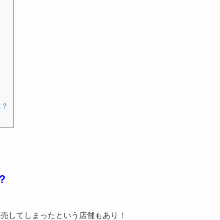
？
は？
？
で完売してしまったという店舗もあり！