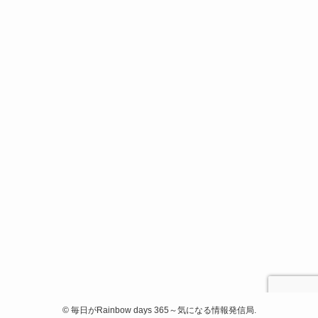
©
毎日がRainbow days 365～気になる情報発信局.