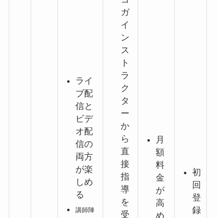
ガ
イ
ン
ス
ト
ラ
ライ
ク
ブ配
タ
信と
ー
ビデ
か
オ配
ら
月
信の
直
額
両方
接
料
が楽
初
指
金
しめ
回
導
が
る
登
を
高
録
講師陣
受
め