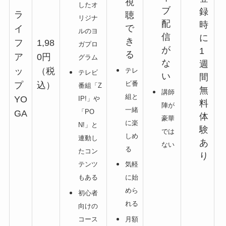
視
したオ
ブ
録
ラ
聴
リジナ
配
時
で
イ
ルのヨ
信
に
き
フ
1,98
ガプロ
が
1
る
ア
0円
グラム
な
週
ッ
（税
テレ
テレビ
い
間
ビ番
プ
込）
番組「Z
無
講師
組と
YO
IP!」や
料
陣が
一緒
「PO
GA
体
豪華
に楽
N!」と
験
では
しめ
連動し
あ
ない
る
たコン
り
テンツ
気軽
もある
に始
めら
初心者
れる
向けの
コース
月額