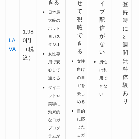
きる
せ
イ
登
て
ブ
録
日本最
視
配
時
大級の
聴
信
に
ホット
1,98
で
が
2
ヨガス
LA
0円
き
な
週
タジオ
VA
（税
る
い
間
女性専
込）
無
女性
男性
用で安
料
向け
は利
心して
体
のヨ
用で
通える
験
ガを
きな
ダイエ
あ
楽し
い
ットや
り
める
美容に
目的
効果的
に応
なヨガ
じた
プログ
ヨガ
ラムが