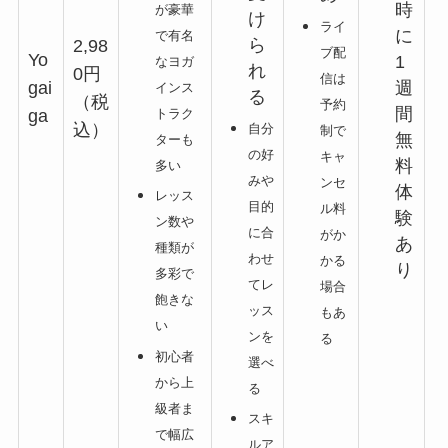
時
が豪華
け
ライ
に
で有名
ら
2,98
ブ配
Yo
1
なヨガ
れ
0円
信は
週
gai
インス
る
（税
予約
間
トラク
ga
込）
自分
制で
無
ターも
の好
キャ
料
多い
みや
ンセ
体
レッス
目的
ル料
験
ン数や
に合
がか
あ
種類が
わせ
かる
り
多彩で
てレ
場合
飽きな
ッス
もあ
い
ンを
る
初心者
選べ
から上
る
級者ま
スキ
で幅広
ルア