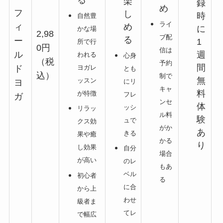
楽
録
め
フ
し
時
自然豊
ライ
め
ィ
に
かな場
2,98
ブ配
る
ー
1
所で行
0円
信は
週
ル
われる
心身
（税
予約
間
ヨガレ
ド
とも
込）
制で
無
ッスン
にリ
ヨ
キャ
料
が特徴
フレ
ガ
ンセ
体
ッシ
リラッ
ル料
験
ュで
クス効
がか
あ
きる
果や癒
かる
り
し効果
自分
場合
が高い
のレ
もあ
ベル
初心者
る
に合
から上
わせ
級者ま
てレ
で幅広