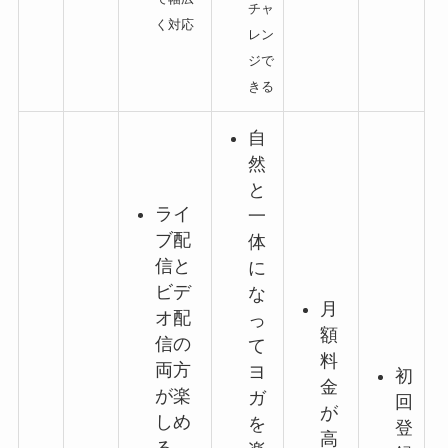
チャ
く対応
レン
ジで
きる
自
然
と
ライ
一
ブ配
体
信と
に
ビデ
な
月
オ配
っ
額
信の
て
料
両方
ヨ
初
金
が楽
ガ
回
が
しめ
を
登
高
る