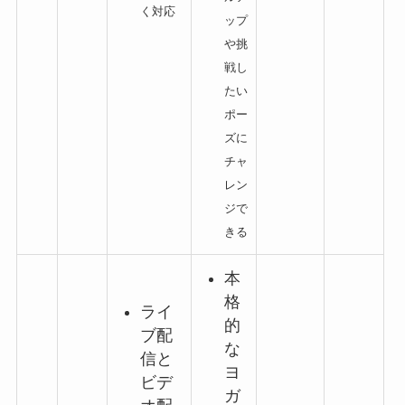
く対応
ップ
や挑
戦し
たい
ポー
ズに
チャ
レン
ジで
きる
本
格
ライ
的
ブ配
な
信と
ヨ
ビデ
ガ