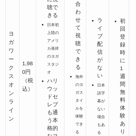
合
聴で
わ
きる
せ
ラ
初
日本初
て
イ
回
上陸の
ヨ
視
ブ
登
アメリ
ガ
聴
配
録
カ発祥
ワ
で
信
時
のヨガ
き
ー
が
に
1,98
スタジ
る
な
ク
1
0円
オ
い
週
ス
海外
（税
ハリ
間
オ
のヨ
日本
ウッ
込）
無
ガス
ン
語字
ドセ
料
タイ
幕が
ラ
レブ
体
ルを
ない
イ
も通
験
体験
場合
ン
う本
あ
でき
もあ
格的
り
る
る