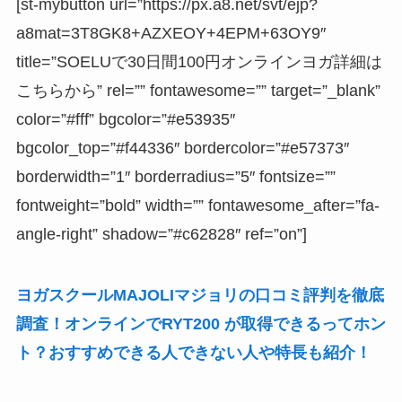
[st-mybutton url=”https://px.a8.net/svt/ejp?
a8mat=3T8GK8+AZXEOY+4EPM+63OY9″
title=”SOELUで30日間100円オンラインヨガ詳細は
こちらから” rel=”” fontawesome=”” target=”_blank”
color=”#fff” bgcolor=”#e53935″
bgcolor_top=”#f44336″ bordercolor=”#e57373″
borderwidth=”1″ borderradius=”5″ fontsize=””
fontweight=”bold” width=”” fontawesome_after=”fa-
angle-right” shadow=”#c62828″ ref=”on”]
ヨガスクールMAJOLIマジョリの口コミ評判を徹底
調査！オンラインでRYT200 が取得できるってホン
ト？おすすめできる人できない人や特長も紹介！