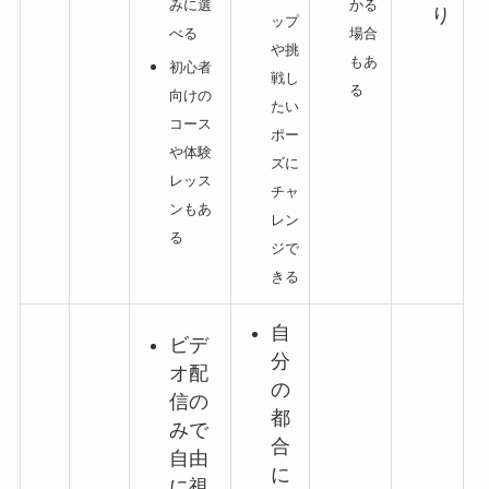
かる
みに選
り
ップ
場合
べる
や挑
もあ
初心者
戦し
る
向けの
たい
コース
ポー
や体験
ズに
レッス
チャ
ンもあ
レン
る
ジで
きる
自
ビデ
分
オ配
の
信の
都
みで
合
自由
に
に視