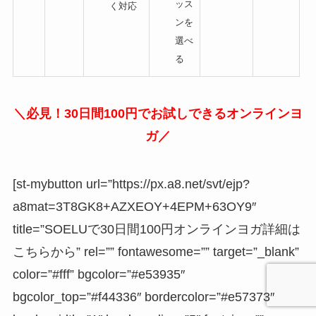
ッス
く対応
ンを
選べ
る
＼必見！30日間100円でお試しできるオンラインヨ
ガ／
[st-mybutton url=”https://px.a8.net/svt/ejp?
a8mat=3T8GK8+AZXEOY+4EPM+63OY9″
title=”SOELUで30日間100円オンラインヨガ詳細は
こちらから” rel=”” fontawesome=”” target=”_blank”
color=”#fff” bgcolor=”#e53935″
bgcolor_top=”#f44336″ bordercolor=”#e57373″