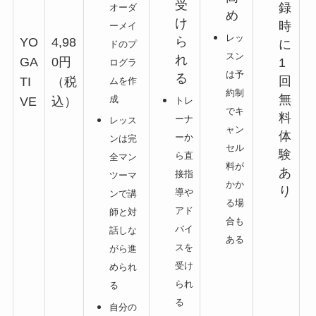
受
録
オーダ
め
け
時
ーメイ
レッ
ら
YO
4,98
に
ドのプ
スン
れ
GA
0円
1
ログラ
は予
る
回
TI
（税
ムを作
約制
無
成
VE
込）
トレ
でキ
料
ーナ
レッス
ャン
体
ーか
ンは完
セル
験
ら直
全マン
料が
あ
接指
ツーマ
かか
り
導や
ンで講
る場
アド
師と対
合も
バイ
話しな
ある
スを
がら進
受け
められ
られ
る
る
自分の