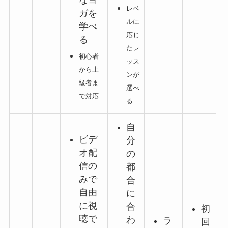
なヨ
レベ
ガを
ルに
学べ
応じ
る
たレ
初心者
ッス
から上
ンが
級者ま
選べ
で対応
る
自
ビデ
分
オ配
の
信の
都
みで
合
自由
に
に視
合
初
聴で
わ
ラ
回