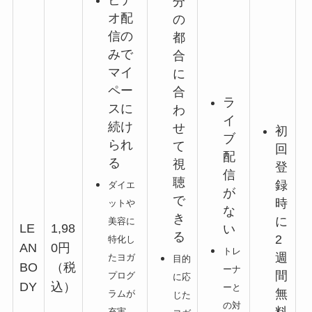
分
オ配
の
信の
都
みで
合
マイ
に
ペー
合
ラ
スに
わ
イ
続け
せ
初
ブ
られ
て
回
配
る
視
登
信
聴
録
ダイエ
が
で
時
ットや
な
き
に
美容に
LE
1,98
い
る
2
特化し
AN
0円
トレ
週
たヨガ
目的
BO
（税
ーナ
間
プログ
に応
DY
込）
ーと
無
ラムが
じた
の対
料
充実