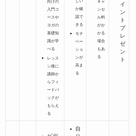
しい
キャ
向けの
イ
か確
ンセ
入門コ
ン
認で
ル料
ースや
ト
きる
がか
ヨガの
プ
かる
基礎知
モチ
レ
場合
識が学
ベー
ゼ
もあ
べる
ショ
ン
る
ンが
レッス
ト
高ま
ン後に
る
講師か
らフィ
ードバ
ックが
もらえ
る
自
ビデ