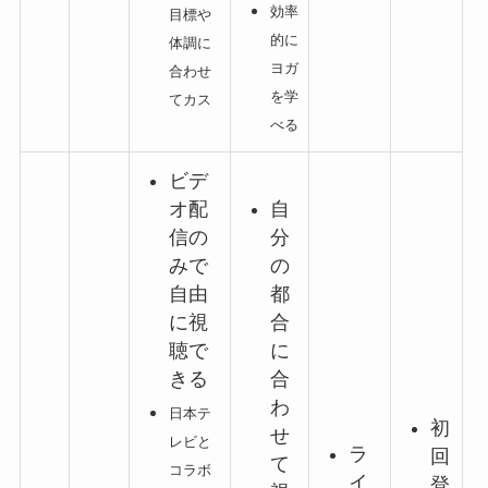
効率
目標や
的に
体調に
ヨガ
合わせ
を学
てカス
べる
ビデ
オ配
自
信の
分
みで
の
自由
都
に視
合
聴で
に
きる
合
わ
日本テ
初
せ
レビと
ラ
回
て
コラボ
イ
登