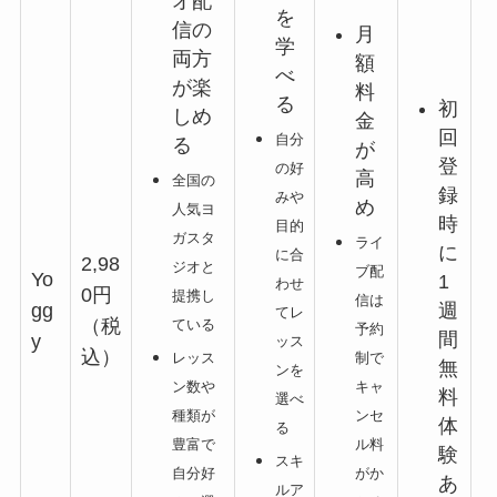
オ配
を
信の
月
学
両方
額
べ
が楽
料
る
初
しめ
金
回
自分
る
が
登
の好
高
全国の
録
みや
め
人気ヨ
時
目的
ガスタ
ライ
に
に合
2,98
ジオと
ブ配
Yo
1
わせ
0円
提携し
信は
週
gg
てレ
（税
ている
予約
間
y
ッス
込）
制で
レッス
無
ンを
キャ
ン数や
料
選べ
ンセ
種類が
体
る
ル料
豊富で
験
スキ
がか
自分好
あ
ルア