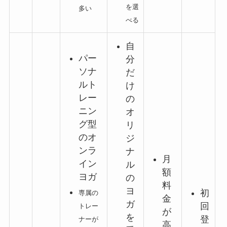
を選
多い
べる
自
パー
分
ソナ
だ
ルト
け
レー
の
ニン
オ
グ型
リ
のオ
ジ
ンラ
ナ
月
イン
ル
額
ヨガ
の
料
ヨ
初
専属の
金
ガ
回
トレー
が
を
登
ナーが
高