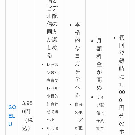
信と
ビデ
オ配
信の
本
両方
格
初
が楽
的
月
回
しめ
な
額
登
る
ヨ
料
録
ガ
金
レッス
時
を
が
ン数が
に
学
高
豊富で
1,
べ
め
レベル
00
る
や目的
ライ
0
3,98
に合わ
自分
ブ配
SO
円
0円
せて選
のポ
信は
分
EL
（税
べる
ーズ
予約
の
U
込）
が正
制で
初心者
ポ