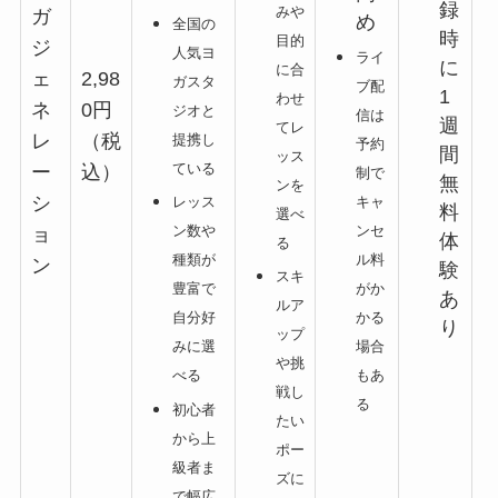
録
みや
ガ
め
全国の
時
目的
ジ
人気ヨ
ライ
に
に合
ェ
2,98
ガスタ
ブ配
1
わせ
ネ
0円
ジオと
信は
週
てレ
レ
（税
提携し
予約
間
ッス
ている
ー
込）
制で
無
ンを
シ
キャ
レッス
料
選べ
ンセ
ン数や
ョ
体
る
ル料
種類が
ン
験
スキ
がか
豊富で
あ
ルア
かる
自分好
り
ップ
場合
みに選
や挑
もあ
べる
戦し
る
初心者
たい
から上
ポー
級者ま
ズに
で幅広