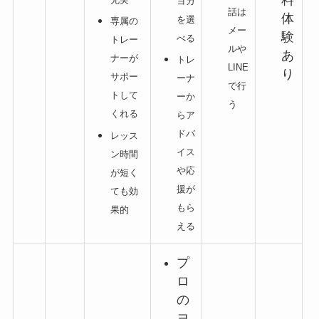
ヨガ
話は
体
を選
専属の
メー
験
べる
トレー
ルや
あ
ナーが
トレ
LINE
り
サポー
ーナ
で行
トして
ーか
う
くれる
らア
ドバ
レッス
イス
ン時間
や応
が短く
援が
ても効
もら
果的
える
プ
ロ
の
ヨ