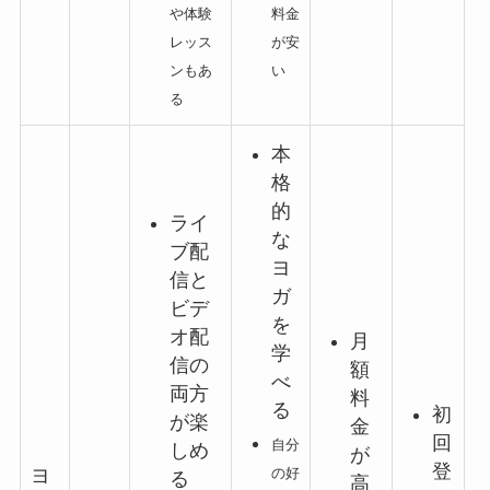
や体験
料金
レッス
が安
ンもあ
い
る
本
格
的
ライ
な
ブ配
ヨ
信と
ガ
ビデ
を
オ配
月
学
信の
額
べ
両方
料
る
初
が楽
金
回
自分
しめ
が
登
の好
ヨ
る
高