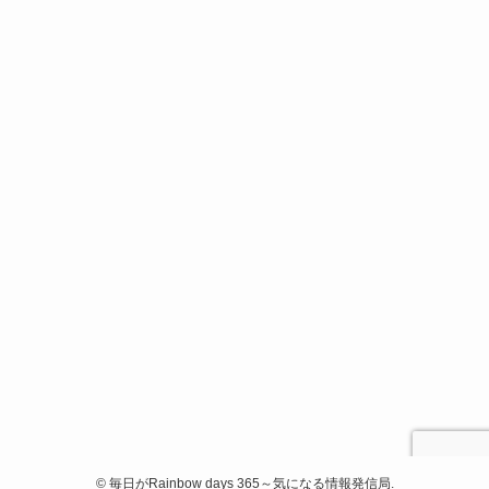
©
毎日がRainbow days 365～気になる情報発信局.