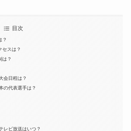
目次
は？
クセスは？
制は？
の大会日程は？
日本の代表選手は？
のテレビ放送はいつ？