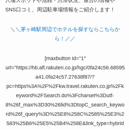
穴場スポットや混雑・渋滞状況、屋台の情報や
SNS口コミ、周辺駐車場情報をご紹介します！
＼＼茅ヶ崎駅周辺でホテルを探すならこちらか
ら！／／
[maxbutton id=”1″
url=”https://hb.afl.rakuten.co.jp/hgc/0fa24c56.68595
a41.0fa24c57.27638f87/?
pc=https%3A%2F%2Fkw.travel.rakuten.co.jp%2Fk
eyword%2FSearch.do%3Fcharset%3Dutf-
8%26f_max%3D30%26lid%3DtopC_search_keywo
rd%26f_query%3D%25E8%258C%2585%25E3%2
583%25B6%25E5%25B4%258E&link_type=hybrid