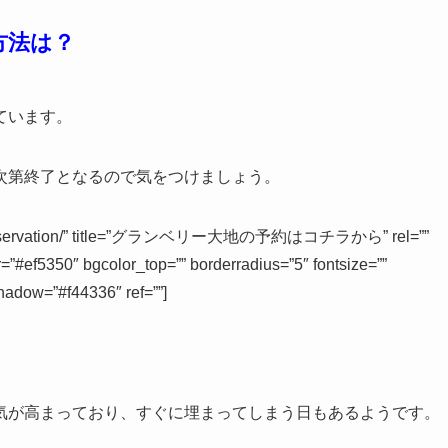
方法は？
ています。
次第終了となるので気をつけましょう。
igo.jp/reservation/” title=”グランベリー大地の予約はコチラから” rel=””
r=”#ef5350″ bgcolor_top=”” borderradius=”5″ fontsize=””
shadow=”#f44336″ ref=””]
。
気が高まっており、すぐに埋まってしまう日もあるようです。